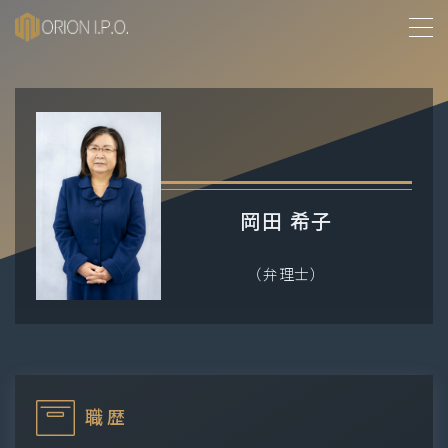
MENU
事業所紹介
沿革
岡田 希子
業務概要
（弁理士）
メンバー紹介
お問い合わせ
採用情報
職歴