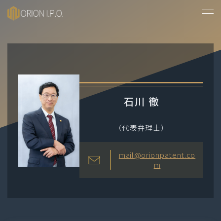
MENU
事業所紹介
沿革
石川 徹
業務概要
（代表弁理士）
メンバー紹介
mail@orionpatent.co
m
お問い合わせ
採用情報